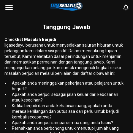
Tanggung Jawab
Checklist Masalah Berjudi
ligasedayu berusaha untuk menyediakan saluran hiburan untuk
pelanggan kami dalam sisi positif. Dalam mendukung tujuan
tersebut, Kami meletakan dasar perlindungan untuk menjamin
dan memastikan permainan dengan tanggung jawab. Kami
menganjurkan pelanggan kami untuk mengenali tingkat resiko
masalah perjudian melalui penilaian dari daftar dibawah ini:
Apakah anda meninggalkan pekerjaan atau pelajaran untuk
berjudi?
Apakah anda berjudi sebagai jalan keluar dari kebosanan
atau kesedihan?
Ketika berjudi dan anda kehabisan uang, apakah anda
merasa kehilangan dan putus asa dan perlu untuk berjudi
kembali secepatnya?
Apakah anda berjudi sampai semua uang anda habis?
Pernahkan anda berbohong untuk menutupi jumlah uang