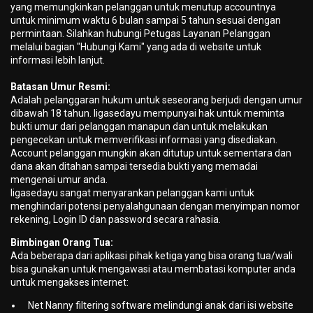
yang memungkinkan pelanggan untuk menutup accountnya
untuk minimum waktu 6 bulan sampai 5 tahun sesuai dengan
permintaan. Silahkan hubungi Petugas Layanan Pelanggan
melalui bagian "Hubungi Kami" yang ada di website untuk
informasi lebih lanjut.
Batasan Umur Resmi:
Adalah pelanggaran hukum untuk seseorang berjudi dengan umur
dibawah 18 tahun. ligasedayu mempunyai hak untuk meminta
bukti umur dari pelanggan manapun dan untuk melakukan
pengecekan untuk memverifikasi informasi yang disediakan.
Account pelanggan mungkin akan ditutup untuk sementara dan
dana akan ditahan sampai tersedia bukti yang memadai
mengenai umur anda.
ligasedayu sangat menyarankan pelanggan kami untuk
menghindari potensi penyalahgunaan dengan menyimpan nomor
rekening, Login ID dan password secara rahasia.
Bimbingan Orang Tua:
Ada beberapa dari aplikasi pihak ketiga yang bisa orang tua/wali
bisa gunakan untuk mengawasi atau membatasi komputer anda
untuk mengakses internet:
Net Nanny filtering software melindungi anak dari isi website