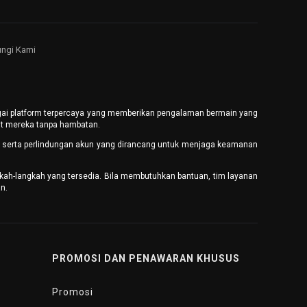
ngi Kami
gai platform terpercaya yang memberikan pengalaman bermain yang
it mereka tanpa hambatan.
m, serta perlindungan akun yang dirancang untuk menjaga keamanan
ah-langkah yang tersedia. Bila membutuhkan bantuan, tim layanan
n.
PROMOSI DAN PENAWARAN KHUSUS
Promosi