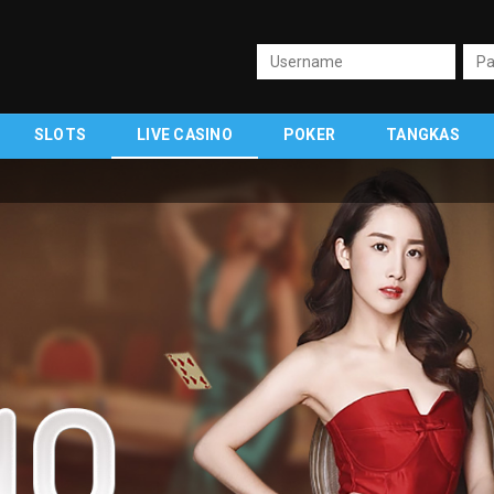
SLOTS
LIVE CASINO
POKER
TANGKAS